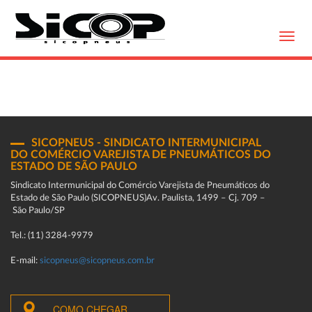
Toggl
navig
SICOPNEUS - SINDICATO INTERMUNICIPAL
DO COMÉRCIO VAREJISTA DE PNEUMÁTICOS DO
ESTADO DE SÃO PAULO
Sindicato Intermunicipal do Comércio Varejista de Pneumáticos do
Estado de São Paulo (SICOPNEUS)Av. Paulista, 1499 – Cj. 709 –
São Paulo/SP
Tel.: (11) 3284-9979
E-mail:
sicopneus@sicopneus.com.br
COMO CHEGAR