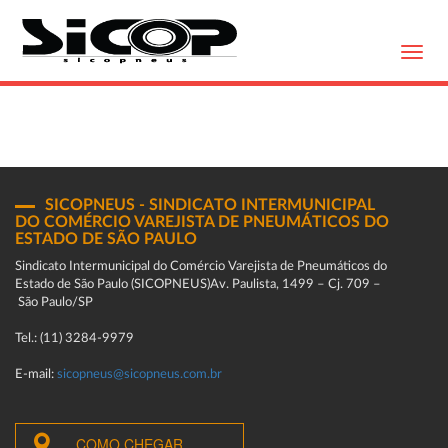
Toggl
navig
SICOPNEUS - SINDICATO INTERMUNICIPAL
DO COMÉRCIO VAREJISTA DE PNEUMÁTICOS DO
ESTADO DE SÃO PAULO
Sindicato Intermunicipal do Comércio Varejista de Pneumáticos do
Estado de São Paulo (SICOPNEUS)Av. Paulista, 1499 – Cj. 709 –
São Paulo/SP
Tel.: (11) 3284-9979
E-mail:
sicopneus@sicopneus.com.br
COMO CHEGAR