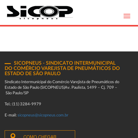
Toggl
navig
SICOPNEUS - SINDICATO INTERMUNICIPAL
DO COMÉRCIO VAREJISTA DE PNEUMÁTICOS DO
ESTADO DE SÃO PAULO
Sindicato Intermunicipal do Comércio Varejista de Pneumáticos do
Estado de São Paulo (SICOPNEUS)Av. Paulista, 1499 – Cj. 709 –
São Paulo/SP
Tel.: (11) 3284-9979
E-mail:
sicopneus@sicopneus.com.br
COMO CHEGAR