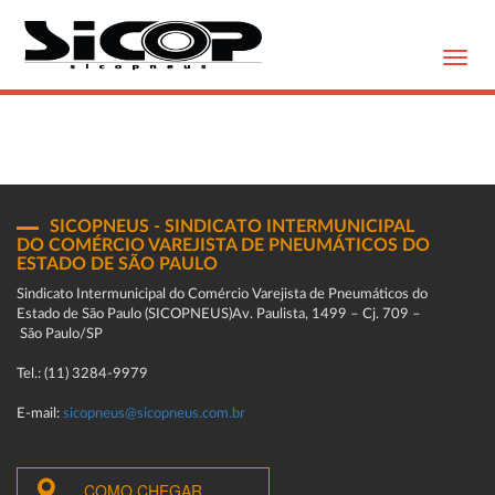
Toggl
navig
SICOPNEUS - SINDICATO INTERMUNICIPAL
DO COMÉRCIO VAREJISTA DE PNEUMÁTICOS DO
ESTADO DE SÃO PAULO
Sindicato Intermunicipal do Comércio Varejista de Pneumáticos do
Estado de São Paulo (SICOPNEUS)Av. Paulista, 1499 – Cj. 709 –
São Paulo/SP
Tel.: (11) 3284-9979
E-mail:
sicopneus@sicopneus.com.br
COMO CHEGAR