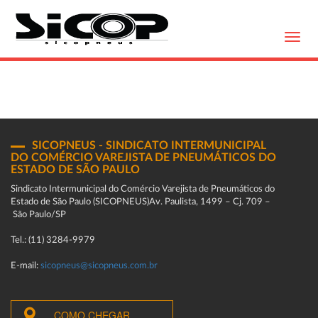
Toggl
navig
SICOPNEUS - SINDICATO INTERMUNICIPAL
DO COMÉRCIO VAREJISTA DE PNEUMÁTICOS DO
ESTADO DE SÃO PAULO
Sindicato Intermunicipal do Comércio Varejista de Pneumáticos do
Estado de São Paulo (SICOPNEUS)Av. Paulista, 1499 – Cj. 709 –
São Paulo/SP
Tel.: (11) 3284-9979
E-mail:
sicopneus@sicopneus.com.br
COMO CHEGAR