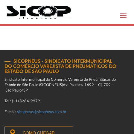
Toggl
navig
SICOPNEUS - SINDICATO INTERMUNICIPAL
DO COMÉRCIO VAREJISTA DE PNEUMÁTICOS DO
ESTADO DE SÃO PAULO
Sindicato Intermunicipal do Comércio Varejista de Pneumáticos do
Estado de São Paulo (SICOPNEUS)Av. Paulista, 1499 – Cj. 709 –
São Paulo/SP
Tel.: (11) 3284-9979
E-mail:
sicopneus@sicopneus.com.br
COMO CHEGAR