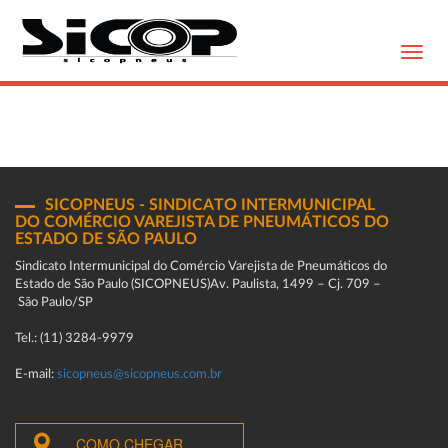
Toggl
navig
SICOPNEUS - SINDICATO INTERMUNICIPAL
DO COMÉRCIO VAREJISTA DE PNEUMÁTICOS DO
ESTADO DE SÃO PAULO
Sindicato Intermunicipal do Comércio Varejista de Pneumáticos do
Estado de São Paulo (SICOPNEUS)Av. Paulista, 1499 – Cj. 709 –
São Paulo/SP
Tel.: (11) 3284-9979
E-mail:
sicopneus@sicopneus.com.br
COMO CHEGAR