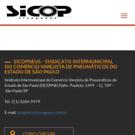
Toggl
navig
SICOPNEUS - SINDICATO INTERMUNICIPAL
DO COMÉRCIO VAREJISTA DE PNEUMÁTICOS DO
ESTADO DE SÃO PAULO
Sindicato Intermunicipal do Comércio Varejista de Pneumáticos do
Estado de São Paulo (SICOPNEUS)Av. Paulista, 1499 – Cj. 709 –
São Paulo/SP
Tel.: (11) 3284-9979
E-mail:
sicopneus@sicopneus.com.br
COMO CHEGAR