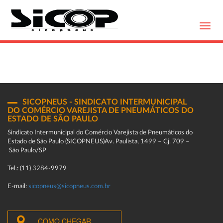
Toggl
navig
SICOPNEUS - SINDICATO INTERMUNICIPAL
DO COMÉRCIO VAREJISTA DE PNEUMÁTICOS DO
ESTADO DE SÃO PAULO
Sindicato Intermunicipal do Comércio Varejista de Pneumáticos do
Estado de São Paulo (SICOPNEUS)Av. Paulista, 1499 – Cj. 709 –
São Paulo/SP
Tel.: (11) 3284-9979
E-mail:
sicopneus@sicopneus.com.br
COMO CHEGAR