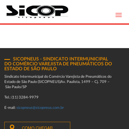
Toggl
navig
SICOPNEUS - SINDICATO INTERMUNICIPAL
DO COMÉRCIO VAREJISTA DE PNEUMÁTICOS DO
ESTADO DE SÃO PAULO
Sindicato Intermunicipal do Comércio Varejista de Pneumáticos do
Estado de São Paulo (SICOPNEUS)Av. Paulista, 1499 – Cj. 709 –
São Paulo/SP
Tel.: (11) 3284-9979
E-mail:
sicopneus@sicopneus.com.br
COMO CHEGAR