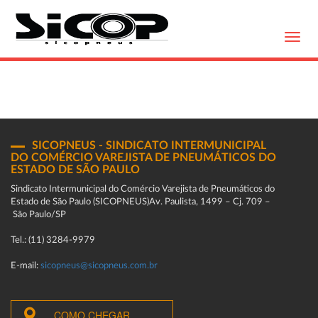
Toggl
navig
SICOPNEUS - SINDICATO INTERMUNICIPAL
DO COMÉRCIO VAREJISTA DE PNEUMÁTICOS DO
ESTADO DE SÃO PAULO
Sindicato Intermunicipal do Comércio Varejista de Pneumáticos do
Estado de São Paulo (SICOPNEUS)Av. Paulista, 1499 – Cj. 709 –
São Paulo/SP
Tel.: (11) 3284-9979
E-mail:
sicopneus@sicopneus.com.br
COMO CHEGAR