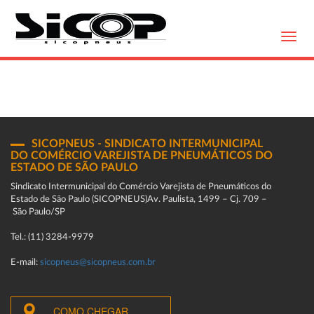
Toggl
navig
SICOPNEUS - SINDICATO INTERMUNICIPAL
DO COMÉRCIO VAREJISTA DE PNEUMÁTICOS DO
ESTADO DE SÃO PAULO
Sindicato Intermunicipal do Comércio Varejista de Pneumáticos do
Estado de São Paulo (SICOPNEUS)Av. Paulista, 1499 – Cj. 709 –
São Paulo/SP
Tel.: (11) 3284-9979
E-mail:
sicopneus@sicopneus.com.br
COMO CHEGAR