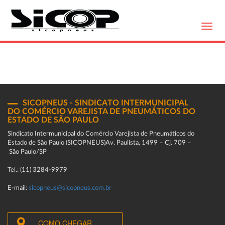
Toggl
navig
SICOPNEUS - SINDICATO INTERMUNICIPAL
DO COMÉRCIO VAREJISTA DE PNEUMÁTICOS DO
ESTADO DE SÃO PAULO
Sindicato Intermunicipal do Comércio Varejista de Pneumáticos do
Estado de São Paulo (SICOPNEUS)Av. Paulista, 1499 – Cj. 709 –
São Paulo/SP
Tel.: (11) 3284-9979
E-mail:
sicopneus@sicopneus.com.br
COMO CHEGAR