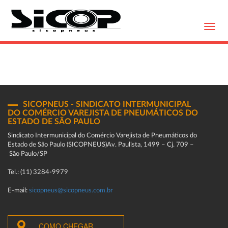
Toggl
navig
SICOPNEUS - SINDICATO INTERMUNICIPAL
DO COMÉRCIO VAREJISTA DE PNEUMÁTICOS DO
ESTADO DE SÃO PAULO
Sindicato Intermunicipal do Comércio Varejista de Pneumáticos do
Estado de São Paulo (SICOPNEUS)Av. Paulista, 1499 – Cj. 709 –
São Paulo/SP
Tel.: (11) 3284-9979
E-mail:
sicopneus@sicopneus.com.br
COMO CHEGAR