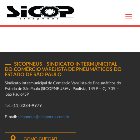
Toggl
navig
SICOPNEUS - SINDICATO INTERMUNICIPAL
DO COMÉRCIO VAREJISTA DE PNEUMÁTICOS DO
ESTADO DE SÃO PAULO
Sindicato Intermunicipal do Comércio Varejista de Pneumáticos do
Estado de São Paulo (SICOPNEUS)Av. Paulista, 1499 – Cj. 709 –
São Paulo/SP
Tel.: (11) 3284-9979
E-mail:
sicopneus@sicopneus.com.br
COMO CHEGAR