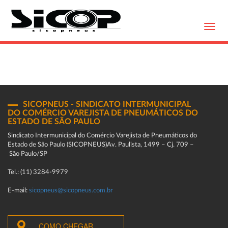
Toggl
navig
SICOPNEUS - SINDICATO INTERMUNICIPAL
DO COMÉRCIO VAREJISTA DE PNEUMÁTICOS DO
ESTADO DE SÃO PAULO
Sindicato Intermunicipal do Comércio Varejista de Pneumáticos do
Estado de São Paulo (SICOPNEUS)Av. Paulista, 1499 – Cj. 709 –
São Paulo/SP
Tel.: (11) 3284-9979
E-mail:
sicopneus@sicopneus.com.br
COMO CHEGAR