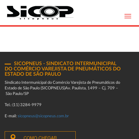
Toggl
navig
SICOPNEUS - SINDICATO INTERMUNICIPAL
DO COMÉRCIO VAREJISTA DE PNEUMÁTICOS DO
ESTADO DE SÃO PAULO
Sindicato Intermunicipal do Comércio Varejista de Pneumáticos do
Estado de São Paulo (SICOPNEUS)Av. Paulista, 1499 – Cj. 709 –
São Paulo/SP
Tel.: (11) 3284-9979
E-mail:
sicopneus@sicopneus.com.br
COMO CHEGAR