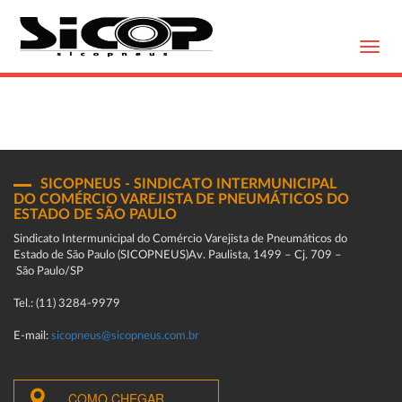
Toggl
navig
SICOPNEUS - SINDICATO INTERMUNICIPAL
DO COMÉRCIO VAREJISTA DE PNEUMÁTICOS DO
ESTADO DE SÃO PAULO
Sindicato Intermunicipal do Comércio Varejista de Pneumáticos do
Estado de São Paulo (SICOPNEUS)Av. Paulista, 1499 – Cj. 709 –
São Paulo/SP
Tel.: (11) 3284-9979
E-mail:
sicopneus@sicopneus.com.br
COMO CHEGAR