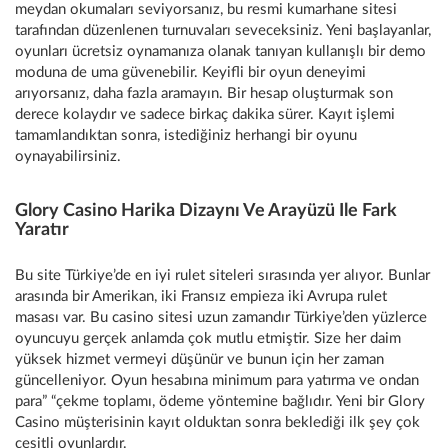
meydan okumaları seviyorsanız, bu resmi kumarhane sitesi
tarafından düzenlenen turnuvaları seveceksiniz. Yeni başlayanlar,
oyunları ücretsiz oynamanıza olanak tanıyan kullanışlı bir demo
moduna de uma güvenebilir. Keyifli bir oyun deneyimi
arıyorsanız, daha fazla aramayın. Bir hesap oluşturmak son
derece kolaydır ve sadece birkaç dakika sürer. Kayıt işlemi
tamamlandıktan sonra, istediğiniz herhangi bir oyunu
oynayabilirsiniz.
Glory Casino Harika Dizaynı Ve Arayüzü Ile Fark
Yaratır
Bu site Türkiye’de en iyi rulet siteleri sırasında yer alıyor. Bunlar
arasında bir Amerikan, iki Fransız empieza iki Avrupa rulet
masası var. Bu casino sitesi uzun zamandır Türkiye’den yüzlerce
oyuncuyu gerçek anlamda çok mutlu etmiştir. Size her daim
yüksek hizmet vermeyi düşünür ve bunun için her zaman
güncelleniyor. Oyun hesabına minimum para yatırma ve ondan
para” “çekme toplamı, ödeme yöntemine bağlıdır. Yeni bir Glory
Casino müşterisinin kayıt olduktan sonra beklediği ilk şey çok
çeşitli oyunlardır.