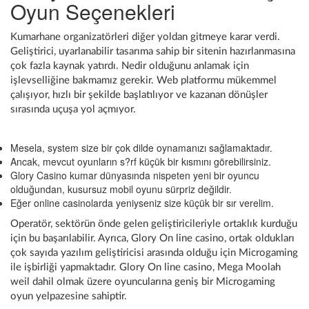
Oyun Seçenekleri
Kumarhane organizatörleri diğer yoldan gitmeye karar verdi.
Geliştirici, uyarlanabilir tasarıma sahip bir sitenin hazırlanmasına
çok fazla kaynak yatırdı. Nedir olduğunu anlamak için
işlevselliğine bakmamız gerekir. Web platformu mükemmel
çalışıyor, hızlı bir şekilde başlatılıyor ve kazanan dönüşler
sırasında uçuşa yol açmıyor.
Mesela, system size bir çok dilde oynamanızı sağlamaktadır.
Ancak, mevcut oyunların s?rf küçük bir kısmını görebilirsiniz.
Glory Casino kumar dünyasında nispeten yeni bir oyuncu
olduğundan, kusursuz mobil oyunu sürpriz değildir.
Eğer online casinolarda yeniyseniz size küçük bir sır verelim.
Operatör, sektörün önde gelen geliştiricileriyle ortaklık kurduğu
için bu başarılabilir. Ayrıca, Glory On line casino, ortak oldukları
çok sayıda yazılım geliştiricisi arasında olduğu için Microgaming
ile işbirliği yapmaktadır. Glory On line casino, Mega Moolah
weil dahil olmak üzere oyuncularına geniş bir Microgaming
oyun yelpazesine sahiptir.