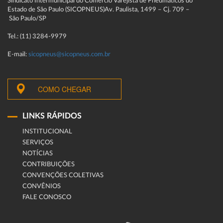
Sindicato Intermunicipal do Comércio Varejista de Pneumáticos do
Estado de São Paulo (SICOPNEUS)Av. Paulista, 1499 – Cj. 709 –
São Paulo/SP
Tel.: (11) 3284-9979
E-mail:
sicopneus@sicopneus.com.br
COMO CHEGAR
LINKS RÁPIDOS
INSTITUCIONAL
SERVIÇOS
NOTÍCIAS
CONTRIBUIÇÕES
CONVENÇÕES COLETIVAS
CONVÊNIOS
FALE CONOSCO