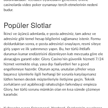
casinolarda video poker oynamayı tercih etmelerinin nedeni
budur.
Popüler Slotlar
İkinci ve üçüncü adımlarda, e-posta adresiniz, tam adınız ve
adresiniz gibi temel hesap bilgilerini sağlamanız istenir. Formu
doldurduktan sonra, e-posta adresinizi onaylayın, resmi siteye
giriş yapın ve ilk yatırımınızı yapın. Bu, her türlü ihtilaflı
durumun kumar endüstrisini düzenleyen katı mevzuata göre ele
alınacağını garanti eder. Glory Casino’nin güvenlik hizmeti 7/24
hizmet vermekte olup, yasa dışı faaliyetleri her a good
engellemeye hazırdır. Oturum açma, unutulan şifreler veya
başarısız işlemlerle ilgili herhangi bir sorunla karşılaşırsanız
lütfen hemen destek müşterileriyle iletişime geçin. Teknik
zorlukların yol açabileceği rahatsızlığın farkındayız empieza
Glory, her türlü sorunu mümkün olan en kısa sürede çözmeye
kararlıdır.