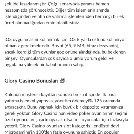
şekilde tasarlanmıştır. Çoğu senaryoda paranız hemen
hesabınızda görünecektir. Diğer tüm işlemlerin anında
işlendiğinden ve afin de yatırma işlemlerinden herhangi bir ek
ücret alınmadığından emin olabilirsiniz.
IOS uygulamasını kullanmak için iOS 8 ya da üstünü kullanıyor
olmanız gerekmektedir. Boyut (65, 9 MB) biraz dezavantaj,
ancak içerdiği tüm oyunlar göz önüne alındığında, bu beklenen
bir şey. Oyunculardan çok sayıda olumlu yorum geldi ve
uygulama yüksek bir kabul oranına sahip.
Glory Casino Bonusları 🎁
Kulübün müşterisi kayıttan sonraki bir saat içinde ilk para
yatırma işlemini yaptıysa, yönetim ödemeyi% 125 oranında
artıracaktır. Bunu yapmak için büyük bir depozito yatırmanıza
gerek yoktur. Glory Casino’nun video poker oyunlarının seçimi
özel oyuncuları şaşırtmayacak olsa fiel, oyuncular için fazlasıyla
yeterli. Glory Casino oyunları slot kategorisi, endüstri devi
Microgaming’in 100’den fazla oyununa sahiptir. En popüler