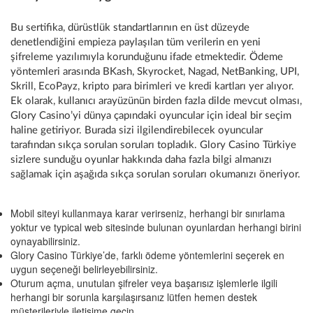
Bu sertifika, dürüstlük standartlarının en üst düzeyde
denetlendiğini empieza paylaşılan tüm verilerin en yeni
şifreleme yazılımıyla korunduğunu ifade etmektedir. Ödeme
yöntemleri arasında BKash, Skyrocket, Nagad, NetBanking, UPI,
Skrill, EcoPayz, kripto para birimleri ve kredi kartları yer alıyor.
Ek olarak, kullanıcı arayüzünün birden fazla dilde mevcut olması,
Glory Casino’yi dünya çapındaki oyuncular için ideal bir seçim
haline getiriyor. Burada sizi ilgilendirebilecek oyuncular
tarafından sıkça sorulan soruları topladık. Glory Casino Türkiye
sizlere sunduğu oyunlar hakkında daha fazla bilgi almanızı
sağlamak için aşağıda sıkça sorulan soruları okumanızı öneriyor.
Mobil siteyi kullanmaya karar verirseniz, herhangi bir sınırlama
yoktur ve typical web sitesinde bulunan oyunlardan herhangi birini
oynayabilirsiniz.
Glory Casino Türkiye’de, farklı ödeme yöntemlerini seçerek en
uygun seçeneği belirleyebilirsiniz.
Oturum açma, unutulan şifreler veya başarısız işlemlerle ilgili
herhangi bir sorunla karşılaşırsanız lütfen hemen destek
müşterileriyle iletişime geçin.