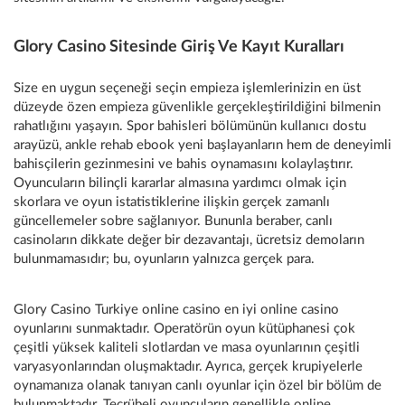
Glory Casino Sitesinde Giriş Ve Kayıt Kuralları
Size en uygun seçeneği seçin empieza işlemlerinizin en üst
düzeyde özen empieza güvenlikle gerçekleştirildiğini bilmenin
rahatlığını yaşayın. Spor bahisleri bölümünün kullanıcı dostu
arayüzü, ankle rehab ebook yeni başlayanların hem de deneyimli
bahisçilerin gezinmesini ve bahis oynamasını kolaylaştırır.
Oyuncuların bilinçli kararlar almasına yardımcı olmak için
skorlara ve oyun istatistiklerine ilişkin gerçek zamanlı
güncellemeler sobre sağlanıyor. Bununla beraber, canlı
casinoların dikkate değer bir dezavantajı, ücretsiz demoların
bulunmamasıdır; bu, oyunların yalnızca gerçek para.
Glory Casino Turkiye online casino en iyi online casino
oyunlarını sunmaktadır. Operatörün oyun kütüphanesi çok
çeşitli yüksek kaliteli slotlardan ve masa oyunlarının çeşitli
varyasyonlarından oluşmaktadır. Ayrıca, gerçek krupiyelerle
oynamanıza olanak tanıyan canlı oyunlar için özel bir bölüm de
bulunmaktadır. Tecrübeli oyuncuların genellikle online