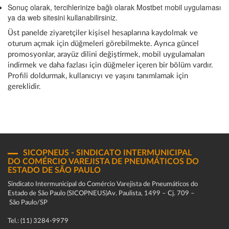
Sonuç olarak, tercihlerinize bağlı olarak Mostbet mobil uygulaması
ya da web sitesini kullanabilirsiniz.
Üst panelde ziyaretçiler kişisel hesaplarına kaydolmak ve
oturum açmak için düğmeleri görebilmekte. Ayrıca güncel
promosyonlar, arayüz dilini değiştirmek, mobil uygulamaları
indirmek ve daha fazlası için düğmeler içeren bir bölüm vardır.
Profili doldurmak, kullanıcıyı ve yaşını tanımlamak için
gereklidir.
SICOPNEUS - SINDICATO INTERMUNICIPAL
DO COMÉRCIO VAREJISTA DE PNEUMÁTICOS DO
ESTADO DE SÃO PAULO
Sindicato Intermunicipal do Comércio Varejista de Pneumáticos do
Estado de São Paulo (SICOPNEUS)Av. Paulista, 1499 – Cj. 709 –
São Paulo/SP
Tel.: (11) 3284-9979