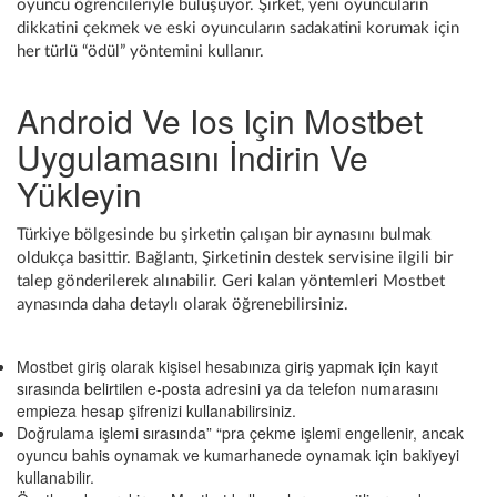
oyuncu öğrencileriyle buluşuyor. Şirket, yeni oyuncuların
dikkatini çekmek ve eski oyuncuların sadakatini korumak için
her türlü “ödül” yöntemini kullanır.
Android Ve Ios Için Mostbet
Uygulamasını İndirin Ve
Yükleyin
Türkiye bölgesinde bu şirketin çalışan bir aynasını bulmak
oldukça basittir. Bağlantı, Şirketinin destek servisine ilgili bir
talep gönderilerek alınabilir. Geri kalan yöntemleri Mostbet
aynasında daha detaylı olarak öğrenebilirsiniz.
Mostbet giriş olarak kişisel hesabınıza giriş yapmak için kayıt
sırasında belirtilen e-posta adresini ya da telefon numarasını
empieza hesap şifrenizi kullanabilirsiniz.
Doğrulama işlemi sırasında” “pra çekme işlemi engellenir, ancak
oyuncu bahis oynamak ve kumarhanede oynamak için bakiyeyi
kullanabilir.