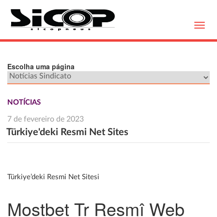
Toggl
navig
Escolha uma página
NOTÍCIAS
7 de fevereiro de 2023
Türkiye'deki Resmi Net Sites
Türkiye’deki Resmi Net Sitesi
Mostbet Tr Resmî Web