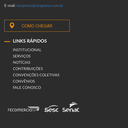
E-mail:
sicopneus@sicopneus.com.br
COMO CHEGAR
LINKS RÁPIDOS
INSTITUCIONAL
SERVIÇOS
NOTÍCIAS
CONTRIBUIÇÕES
CONVENÇÕES COLETIVAS
CONVÊNIOS
FALE CONOSCO