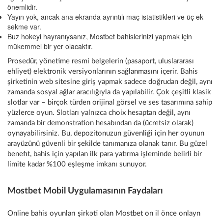
önemlidir.
Yayın yok, ancak ana ekranda ayrıntılı maç istatistikleri ve üç ek
sekme var.
Buz hokeyi hayranıysanız, Mostbet bahislerinizi yapmak için
mükemmel bir yer olacaktır.
Prosedür, yönetime resmi belgelerin (pasaport, uluslararası
ehliyet) elektronik versiyonlarının sağlanmasını içerir. Bahis
şirketinin web sitesine giriş yapmak sadece doğrudan değil, aynı
zamanda sosyal ağlar aracılığıyla da yapılabilir. Çok çeşitli klasik
slotlar var – birçok türden orijinal görsel ve ses tasarımına sahip
yüzlerce oyun. Slotları yalnızca choix hesaptan değil, aynı
zamanda bir demonstration hesabından da (ücretsiz olarak)
oynayabilirsiniz. Bu, depozitonuzun güvenliği için her oyunun
arayüzünü güvenli bir şekilde tanımanıza olanak tanır. Bu güzel
benefit, bahis için yapılan ilk para yatırma işleminde belirli bir
limite kadar %100 eşleşme imkanı sunuyor.
Mostbet Mobil Uygulamasının Faydaları
Online bahis oyunları şirkəti olan Mostbet on il önce onlayn