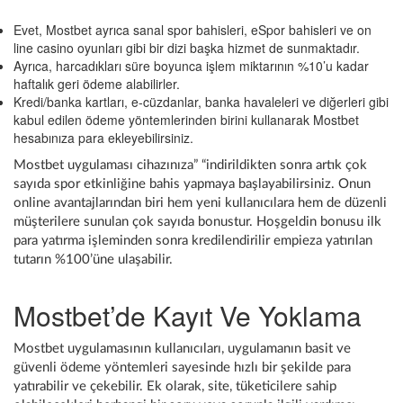
Evet, Mostbet ayrıca sanal spor bahisleri, eSpor bahisleri ve on
line casino oyunları gibi bir dizi başka hizmet de sunmaktadır.
Ayrıca, harcadıkları süre boyunca işlem miktarının %10’u kadar
haftalık geri ödeme alabilirler.
Kredi/banka kartları, e-cüzdanlar, banka havaleleri ve diğerleri gibi
kabul edilen ödeme yöntemlerinden birini kullanarak Mostbet
hesabınıza para ekleyebilirsiniz.
Mostbet uygulaması cihazınıza” “indirildikten sonra artık çok
sayıda spor etkinliğine bahis yapmaya başlayabilirsiniz. Onun
online avantajlarından biri hem yeni kullanıcılara hem de düzenli
müşterilere sunulan çok sayıda bonustur. Hoşgeldin bonusu ilk
para yatırma işleminden sonra kredilendirilir empieza yatırılan
tutarın %100’üne ulaşabilir.
Mostbet’de Kayıt Ve Yoklama
Mostbet uygulamasının kullanıcıları, uygulamanın basit ve
güvenli ödeme yöntemleri sayesinde hızlı bir şekilde para
yatırabilir ve çekebilir. Ek olarak, site, tüketicilere sahip