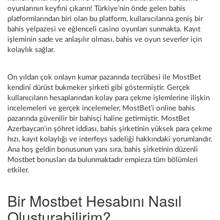
oyunlarının keyfini çıkarın! Türkiye’nin önde gelen bahis
platformlarından biri olan bu platform, kullanıcılarına geniş bir
bahis yelpazesi ve eğlenceli casino oyunları sunmakta. Kayıt
işleminin sade ve anlaşılır olması, bahis ve oyun severler için
kolaylık sağlar.
On yıldan çok onlayn kumar pazarında tecrübesi ile MostBet
kendini dürüst bukmeker şirketi gibi göstermiştir. Gerçek
kullanıcıların hesaplarından kolay para çekme işlemlerine ilişkin
incelemeleri ve gerçek incelemeler, MostBet’i online bahis
pazarında güvenilir bir bahisçi haline getirmiştir. MostBet
Azerbaycan’ın şöhret iddiası, bahis şirketinin yüksek para çekme
hızı, kayıt kolaylığı ve interfeys sadeliği hakkındaki yorumlarıdır.
Ana hoş geldin bonusunun yanı sıra, bahis şirketinin düzenli
Mostbet bonusları da bulunmaktadır empieza tüm bölümleri
etkiler.
Bir Mostbet Hesabını Nasıl
Oluşturabilirim?