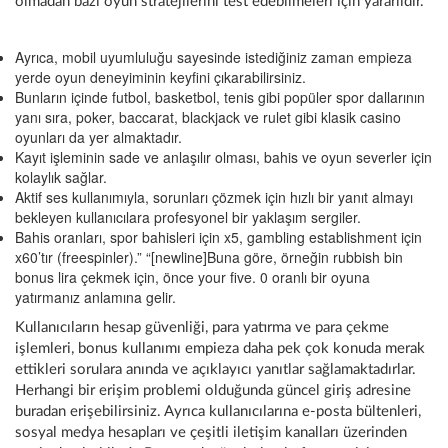
olmadan bazı oyun stratejilerini test edebilmeleri için yararlıdır.
Ayrıca, mobil uyumluluğu sayesinde istediğiniz zaman empieza
yerde oyun deneyiminin keyfini çıkarabilirsiniz.
Bunların içinde futbol, basketbol, tenis gibi popüler spor dallarının
yanı sıra, poker, baccarat, blackjack ve rulet gibi klasik casino
oyunları da yer almaktadır.
Kayıt işleminin sade ve anlaşılır olması, bahis ve oyun severler için
kolaylık sağlar.
Aktif ses kullanımıyla, sorunları çözmek için hızlı bir yanıt almayı
bekleyen kullanıcılara profesyonel bir yaklaşım sergiler.
Bahis oranları, spor bahisleri için x5, gambling establishment için
x60’tır (freespinler).” “[newline]Buna göre, örneğin rubbish bin
bonus lira çekmek için, önce your five. 0 oranlı bir oyuna
yatırmanız anlamına gelir.
Kullanıcıların hesap güvenliği, para yatırma ve para çekme
işlemleri, bonus kullanımı empieza daha pek çok konuda merak
ettikleri sorulara anında ve açıklayıcı yanıtlar sağlamaktadırlar.
Herhangi bir erişim problemi olduğunda güncel giriş adresine
buradan erişebilirsiniz. Ayrıca kullanıcılarına e-posta bültenleri,
sosyal medya hesapları ve çeşitli iletişim kanalları üzerinden