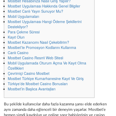
Mostbet Hesabınıza Nasıl Giriş Yapılır?
Mostbet Uygulaması Hakkında Genel Bilgiler
Mostbet Canlı Yayın Sunuyor Mu?
Mobil Uygulamaları
Mostbet Uygulaması Hangi Ödeme Şekillerini
Destekliyor?
Para Çekme Süresi
Kayıt Olun
Mostbet Kazancımı Nasıl Çekebilirim?
Mostbet’te Promosyon Kodlarını Kullanma
Canlı Casino
Mostbet Casino Resmi̇ Web Si̇tesi̇
Mobil Uygulamada Oturum Açma Ve Kayıt Olma
Özellikleri
Çevrimiçi Casino Mostbet
Mostbet Türkiye Kumarhanesine Kayıt Ve Giriş
Türkiye’de Mostbet Casino Bonusları
Mostbet’in Başlıca Avantajları
Bu şekilde kullanıcılar daha fazla kazanma şansı elde ederken
aynı zamanda daha eğlenceli bir deneyim yaşarlar. Mostbet’e
hemen şimdi kaydolun ve online spor bahislerinin ve casino